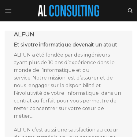
Skip
to
content
ALFUN
Et si votre informatique devenait un atout
ALFUN a été fondée par des ingénieurs
ayant plus de 10 ans d’expérience dans le
monde de l’informatique et du
service..Notre mission est d’assurer et de
nous engager sur la disponibilité et
l’évolutivité de votre informatique dans un
contrat au forfait pour vous permettre de
rester concentrer sur votre cœur de
métier…
ALFUN c’est aussi une satisfaction au cœur